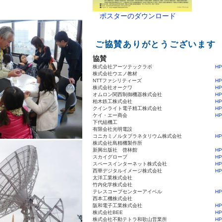
．
ポスターのダウンロード
ご協賛ありがとうございます
協賛
株式会社アーツテックラボ
HP
株式会社ウエノ教材
NTTファシリティーズ
HP
株式会社オークワ
HP
オムロン関西制御機器株式会社
HP
柏木鉄工株式会社
HP
クインライト電子精工株式会社
HP
ケイ・エー商会
HP
下代組機工
有限会社光明電設
コニカミノルタプラネタリウム株式会社
HP
株式会社島精機製作所
新興出版社 啓林館
HP
スカイグローブ
HP
スペースインターネット株式会社
HP
西華デジタルイメージ株式会社
HP
太洋工業株式会社
竹内化学株式会社
テレスコープセンターアイベル
HP
西本工機株式会社
阪和電子工業株式会社
HP
株式会社BEE
HP
株式会社不動テトラ和歌山営業所
HP