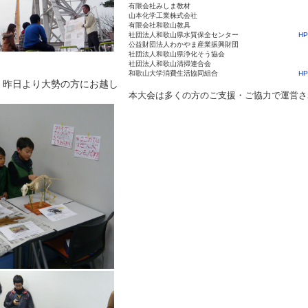
有限会社みしま教材
山本化学工業株式会社
有限会社和歌山教具
社団法人和歌山県水質保全センター
HP
公益財団法人わかやま産業振興財団
社団法人和歌山県浄化そう協会
社団法人和歌山清掃連合会
和歌山大学消費生活協同組合
HP
．昨日より大勢の方にお越し
本大会は多くの方のご支援・ご協力で運営さ