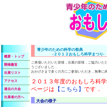
青少年のための科学の祭典
-２０１２おもしろ科学まつり- 
概要・トップ
ご来場いただいた皆様，出展の皆様，ご協力いた
開催趣旨
うございました．
おかげさまで多くの方にご参加いただき，無事に
出展リスト
２０１３年度のおもしろ科
アクセス
ページは
【こちら】
です．
過去の大会
出展者の方へ
大会の様子