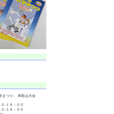
学まつり- 和歌山大会
０-１６：００
６：００