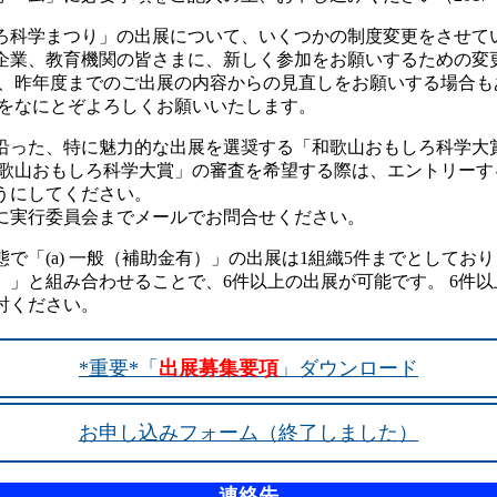
ろ科学まつり」の出展について、いくつかの制度変更をさせてい
企業、教育機関の皆さまに、新しく参加をお願いするための変
り、昨年度までのご出展の内容からの見直しをお願いする場合も
力をなにとぞよろしくお願いいたします。
沿った、特に魅力的な出展を選奨する「和歌山おもしろ科学大賞」
和歌山おもしろ科学大賞」の審査を希望する際は、エントリーす
うにしてください。
に実行委員会までメールでお問合せください。
で「(a) 一般（補助金有）」の出展は1組織5件までとしております
）」と組み合わせることで、6件以上の出展が可能です。 6件
討ください。
*重要*「
出展募集要項
」ダウンロード
お申し込みフォーム（終了しました）
連絡先