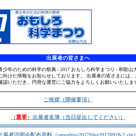
出展者の皆さまへ
少年のための科学の祭典 - 2017 おもしろ科学まつり - 和歌
に向けた情報をお知らせしております。 出展者の皆さまには、
確認いただき、円滑な運営にご協力をよろしくお願いいたしま
ご挨拶（開催要項）
（
重要
）出展者名簿（当日提出してください）
出展者説明会配布資料（omoshiro2017files20170928-2.zip