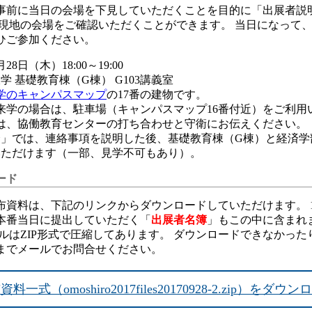
事前に当日の会場を下見していただくことを目的に「出展者説
の現地の会場をご確認いただくことができます。 当日になって
ひご参加ください。
28日（木）18:00～19:00
 基礎教育棟（G棟） G103講義室
学のキャンパスマップ
の17番の建物です。
来学の場合は、駐車場（キャンパスマップ16番付近）をご利用
は、協働教育センターの打ち合わせと守衛にお伝えください。
」では、連絡事項を説明した後、基礎教育棟（G棟）と経済学
いただけます（一部、見学不可もあり）。
ード
布資料は、下記のリンクからダウンロードしていただけます。 1
本番当日に提出していただく「
出展者名簿
」もこの中に含まれ
ルはZIP形式で圧縮してあります。 ダウンロードできなかっ
までメールでお問合せください。
料一式（omoshiro2017files20170928-2.zip）をダウ