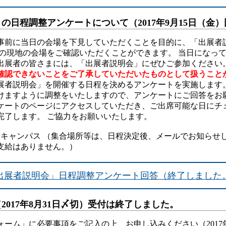
の日程調整アンケートについて（2017年9月15日（金
事前に当日の会場を下見していただくことを目的に、「出展者
学の現地の会場をご確認いただくことができます。 当日になっ
出展者の皆さまには、「出展者説明会」にぜひご参加ください
確認できないことをご了承していただいたものとして扱うこと
展者説明会」を開催する日程を決めるアンケートを実施します。
けますように調整をいたしますので、アンケートにご回答をお願
ケートのページにアクセスしていただき、ご出席可能な日にチ
完了します。 ご協力をお願いいたします。
栄谷キャンパス （集合場所等は、日程決定後、メールでお知らせ
支給はありません。）
出展者説明会」日程調整アンケート回答（終了しました
2017年8月31日〆切）受付は終了しました。
ーム」に必要事項をご記入の上、お申し込みください（2017年